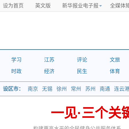
设为首页
英文版
新华报业电子报
全媒体
学习
江苏
评论
文旅
时政
经济
民生
体育
设区市：
南京
无锡
徐州
常州
苏州
南通
连云
一见·三个关
一见·三个关
构建更高水平的全民健身公共服务体系