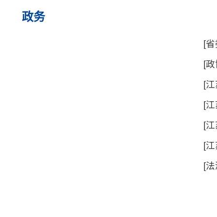
政务
[省
[政
别
[
备
[
[
[
[
家书里的山河——2026“雨花·清明祭”特别活动举行