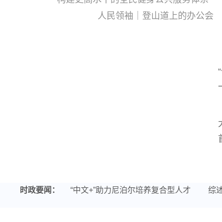
一见·三个关
人民领袖｜登山道上的办公会
时政要闻：
“中文+”助力尼泊尔培养复合型人才
综述
全球@中国|肯尼亚学者：中非贸易创新高为