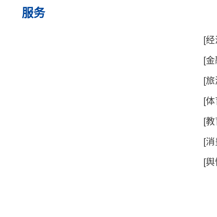
服务
[经
门
[金
动
[旅
[体
赛
[教
[消
不
[舆
博物盲盒·周更计划