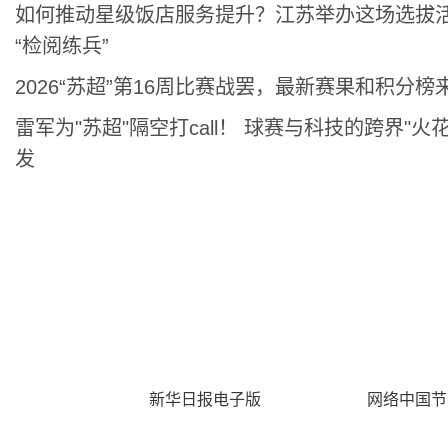
如何推动星级饭店服务提升？江苏举办这场选拔
“检阅练兵”
高质量发展大会在呼和浩特举办 伊利董事长潘刚分享奶
2026“苏超”第16周比赛战罢，最新赛果和积分榜
雷军为"苏超"隔空打call！ 球赛与科技的跨界"火花
经验
发
运载千秋
新华日报电子版
文化中国行
网络中国节