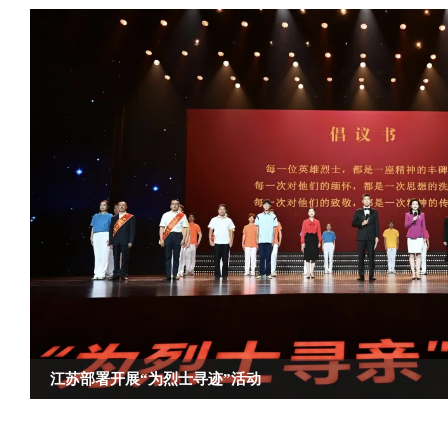
江苏省2026年度转业军官综合能力素质考试顺利举行
厅领导“七一”前夕走访慰问烈士遗属
柏长岭一行检查指导全省转业军官档案集中审核工作
全省退役军人事务局长会议在南京召开
江苏部署开展“为烈士寻迹”活动