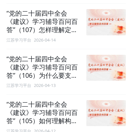
督？
“党的二十届四中全会
《建议》学习辅导百问百
答”（107）怎样理解定位
准确、边界清晰、功能互
江苏学习平台
2026-04-14
补、统一衔接的国家规划
体系？
“党的二十届四中全会
《建议》学习辅导百问百
答”（106）为什么要支持
全球南方联合自强？
江苏学习平台
2026-04-13
“党的二十届四中全会
《建议》学习辅导百问百
答”（105）如何理解构建
周边命运共同体？
江苏学习平台
2026-04-12