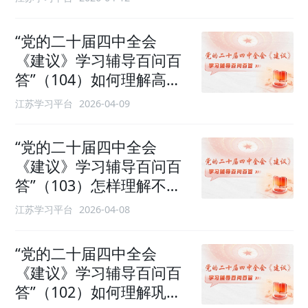
“党的二十届四中全会
《建议》学习辅导百问百
答”（104）如何理解高质
量推进两岸融合发展示范
江苏学习平台
2026-04-09
区建设？
“党的二十届四中全会
《建议》学习辅导百问百
答”（103）怎样理解不断
彰显澳门“一中心、一平
江苏学习平台
2026-04-08
台、一基地”作用？
“党的二十届四中全会
《建议》学习辅导百问百
答”（102）如何理解巩固