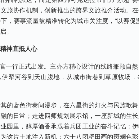
疆文旅协作机制，创新推出的跨界文旅推介活动。在
下，赛事流量被精准转化为城市关注度，“以赛促
开启。
团精神直抵人心
荐官一行正式出发。主办方精心设计的线路兼顾自
从伊犁河谷到天山腹地，从城市街巷到草原牧场，
赞其的蓝色街巷间漫步，在六星街的灯火与民族歌舞
交融的日常；走进四师规划展示馆，一座新城的生长
产业园里，醇厚酒香承载着兵团工业的奋斗记忆；伊
业为这片土地注入新机；六十八团稻田画的斑斓色彩