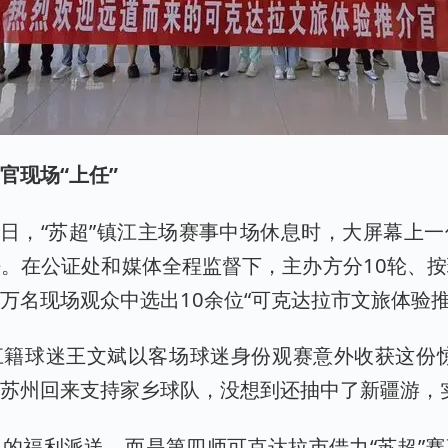
官现场“上任”
7日，“苏超”镇江主场赛事中场休息时，大屏幕上
。在公证处和媒体全程监督下，主办方分10轮、
万名现场观众中选出10余位“可克达拉市文旅体验推
江籍球迷王文斌以客场球迷身份观赛意外收获这份惊
苏州回来支持家乡球队，没想到还抽中了新疆游，
的福利派送，而是第四师可克达拉市借力“苏超”