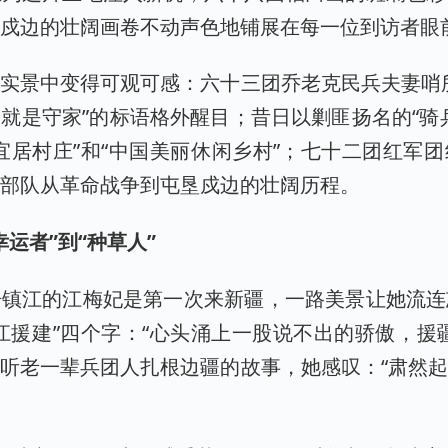
垦戍边的壮阔画卷不动声色地铺展在每一位到访者眼
实景中变得可观可感：六十三团乔老克民兵夫妻哨
就是守家”的标语格外醒目；昔日以剿匪扬名的“骑
宜居村庄”和“中国美丽休闲乡村”；七十二团红军
雄部队从革命战争到屯垦戍边的壮阔历程。
运者”到“种草人”
居镇江的江梅妃是第一次来新疆，一路美景让她流连
江援建”四个字：“心头涌上一股说不出的骄傲，援
听老一辈兵团人扎根边疆的故事，她感叹：“肃然