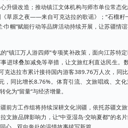
中心升级改造；推动镇江文体机构与师市单位常态化
《草原之夜——来自可克达拉的歌谣》；“石榴籽
兰·巾帼”赋能行动等品牌活动持续开展，让苏疆情
。
的“镇江万人游四师”专项奖补政策，面向江苏特
赛事进球叠加减免等举措，让文旅红利直达民生。数
可克达拉市累计接待国内游客389.76万人次，同比增
9亿元，同比增长8.76%。体育引流、文旅唱戏、文
转化为“留量”与经济增量。
援疆前方工作组将持续深耕文化润疆，依托苏疆文旅
拉文旅品牌影响力，让“中亚湿岛·交响夏都”的名
里同心、双向奔赴的温情故事续写新篇。