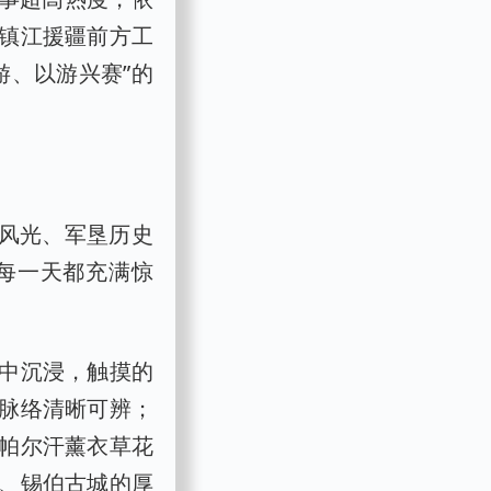
镇江援疆前方工
游、以游兴赛”的
然风光、军垦历史
每一天都充满惊
中沉浸，触摸的
脉络清晰可辨；
帕尔汗薰衣草花
、锡伯古城的厚