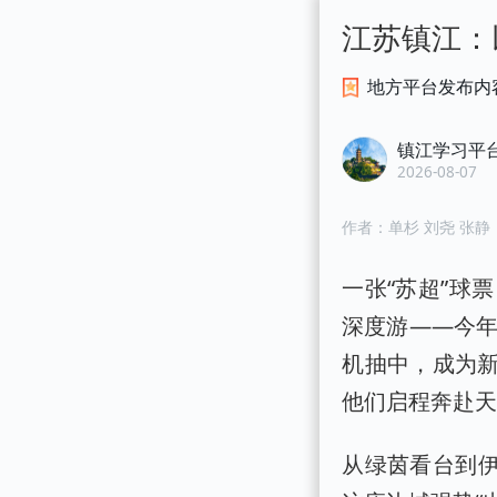
江苏镇江：
地方平台发布内
镇江学习平
2026-08-07
作者：
单杉 刘尧 张静
一张“苏超”球
深度游——今年
机抽中，成为新
他们启程奔赴天
从绿茵看台到伊