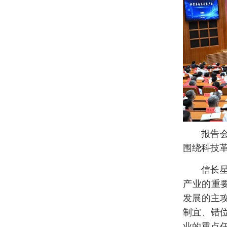
报告
围绕科技
信长
产业的重
发展的主
制宜、错
业的重点