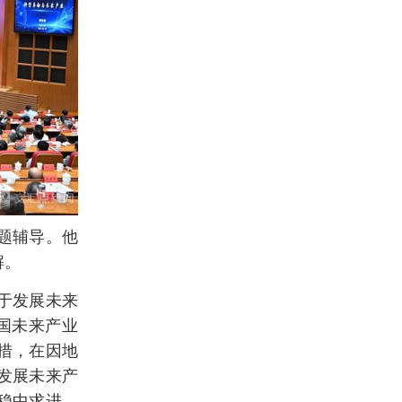
题辅导。他
解。
于发展未来
国未来产业
措，在因地
发展未来产
稳中求进、