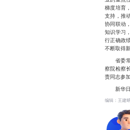
梯度培育
支持，推
协同联动
知识学习
行正确政
不断取得
省委
察院检察
责同志参
新华日
编辑：王建