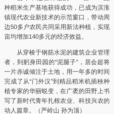
种稻米生产基地获得成功，已成为滨淮
镇现代农业新技术的示范窗口，带动周
边
50
多户农民共同采用新法种植，实现
亩均增加
140
多元的经济效益。
从穿梭于钢筋水泥的建筑企业管理
者，到躬身田园的“泥腿子”，居会超将
一片赤诚倾注于土地，用一年多的时间
完成了从“门外汉”到精品稻米机插秧种
植专家的华丽蜕变，在广袤的田野上书
写了新时代青年扎根农业、科技兴农的
动人篇章。（严岭山 孙为顶）