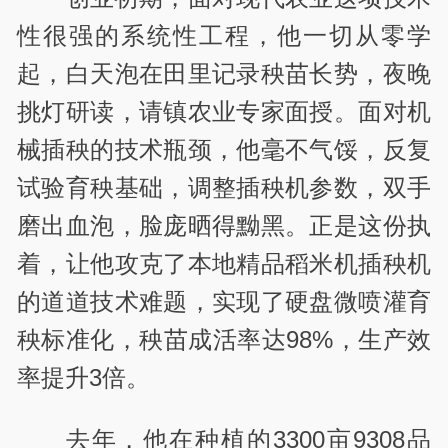
性很强的系统性工程，他一切从零学
起，白天泡在田里记录秧苗长势，夜晚
挑灯研读，请镇农业专家面授。面对机
械插秧的技术瓶颈，他毫不气馁，反复
试验育秧基础，调整插秧机参数，双手
磨出血泡，脸庞晒得黝黑。正是这份执
着，让他攻克了本地精品稻米机插秧机
的道道技术难题，实现了硬盘微喷灌育
秧标准化，秧苗成活率达
98%
，生产效
率提升
3
倍。
去年，他在种植的
3300
亩
9308
品