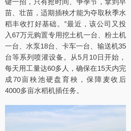
键一招，只有抢时间、争季节，拿到早
苗、壮苗，适期插秧才能为夺取秋季水
稻丰收打好基础。”最近，该公司又投
入
67
万元购置专用挖土机一台、粉土机
一台、水泵
18
台、卡车一台、输送机
35
台等系列喷灌设备。从
5
月
10
日开始，
每天用工量达
60
多人，确保在
15
天内完
成
70
亩秧池硬盘育秧，保障麦收后
4000
多亩水稻机插任务。