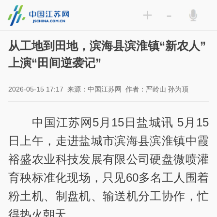
+
-
从工地到田地，滨海县滨淮镇“新农人”
上演“田间逆袭记”
2026-05-15 17:17
来源：中国江苏网
作者：严岭山 孙为顶
中国江苏网
5
月
15
日盐城讯
5
月
15
日上午，走进盐城市滨海县滨淮镇中霞
裕盛农业科技发展有限公司硬盘微喷灌
育秧标准化现场，只见
60
多名工人围着
粉土机、制盘机、输送机分工协作，忙
得热火朝天。